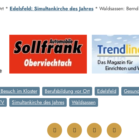
Ort *
Edelsfeld: Simultankirche des Jahres
* Waldsassen: Bernd 
 Besuch im Kloster
Berufsbildung vor Ort
Edelsfeld
Gesund
TV
Simultankirche des Jahres
Waldsassen