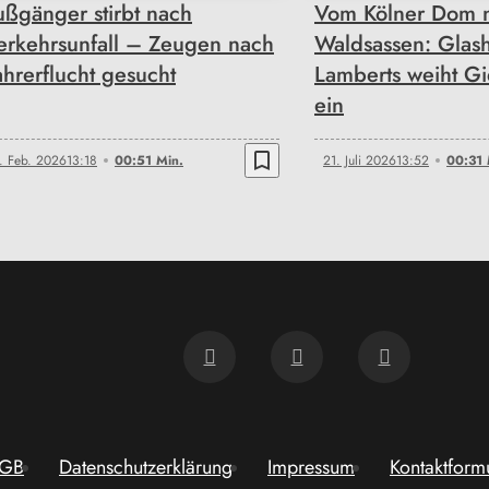
ußgänger stirbt nach
Vom Kölner Dom 
erkehrsunfall – Zeugen nach
Waldsassen: Glash
ahrerflucht gesucht
Lamberts weiht Gi
ein
bookmark_border
. Feb. 2026
13:18
00:51 Min.
21. Juli 2026
13:52
00:31 
GB
Datenschutzerklärung
Impressum
Kontaktform