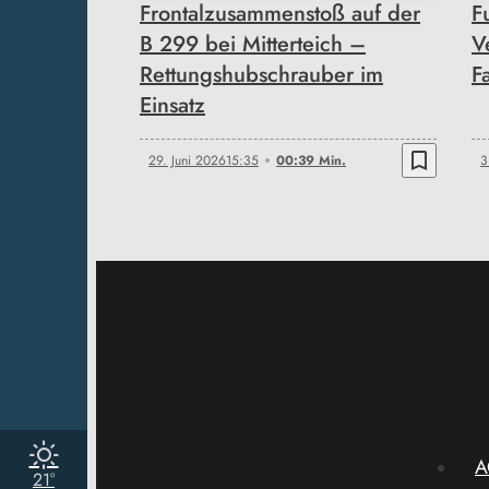
Frontalzusammenstoß auf der
F
B 299 bei Mitterteich –
V
Rettungshubschrauber im
F
Einsatz
bookmark_border
29. Juni 2026
15:35
00:39 Min.
3
A
21°