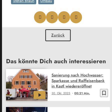
Stefan Braun
Umbau
Zurück
Das könnte Dich auch interessieren
Sanierung nach Hochwasser:
Sparkasse und Raiffeisenbank
in Kastl wiedereröffnet
bookmark_border
30. Okt. 2025
00:21 Min.