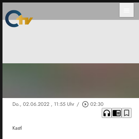
menu
Do., 02.06.2022
, 11:55 Uhr
/
play_circle_outline
02:30
headphones
chrome_reader_mode
bookmark_border
Kastl