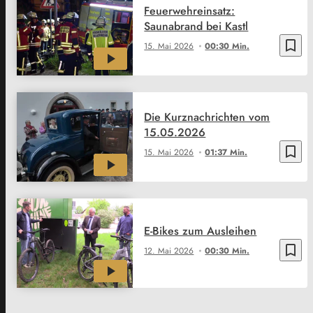
Feuerwehreinsatz:
Saunabrand bei Kastl
bookmark_border
15. Mai 2026
00:30 Min.
Die Kurznachrichten vom
15.05.2026
bookmark_border
15. Mai 2026
01:37 Min.
E-Bikes zum Ausleihen
bookmark_border
12. Mai 2026
00:30 Min.