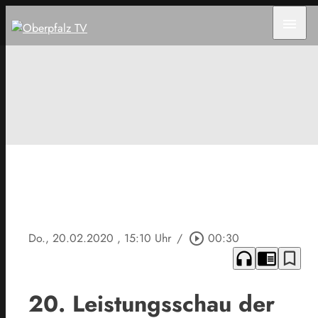
menu
Do., 20.02.2020
, 15:10 Uhr
/
play_circle_outline
00:30
headphones
chrome_reader_mode
bookmark_border
20. Leistungsschau der