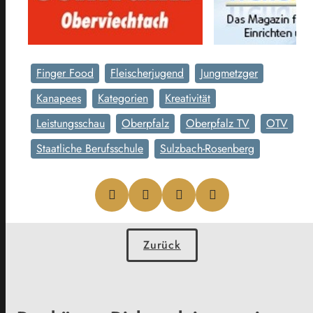
Finger Food
Fleischerjugend
Jungmetzger
Kanapees
Kategorien
Kreativität
Leistungsschau
Oberpfalz
Oberpfalz TV
OTV
Staatliche Berufsschule
Sulzbach-Rosenberg
Zurück