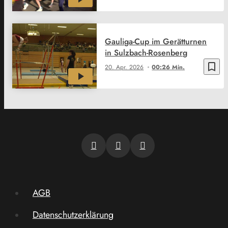
Gauliga-Cup im Gerätturnen
in Sulzbach-Rosenberg
bookmark_border
20. Apr. 2026
00:26 Min.
AGB
Datenschutzerklärung