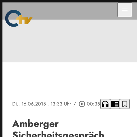
menu
headphones
chrome_reader_mode
bookmark_border
Di., 16.06.2015
, 13:33 Uhr
/
play_circle_outline
00:35
Amberger
Sicherheitsgespräch