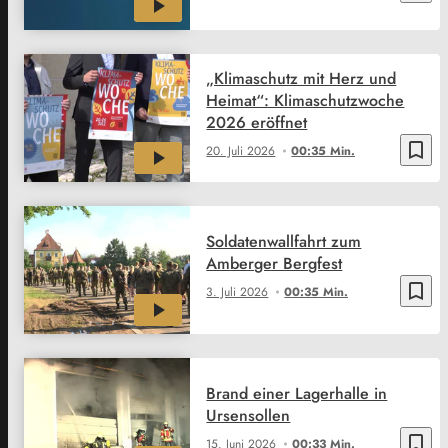
„Klimaschutz mit Herz und
Heimat“: Klimaschutzwoche
2026 eröffnet
bookmark_border
20. Juli 2026
00:35 Min.
Soldatenwallfahrt zum
Amberger Bergfest
bookmark_border
3. Juli 2026
00:35 Min.
Brand einer Lagerhalle in
Ursensollen
bookmark_border
15. Juni 2026
00:33 Min.