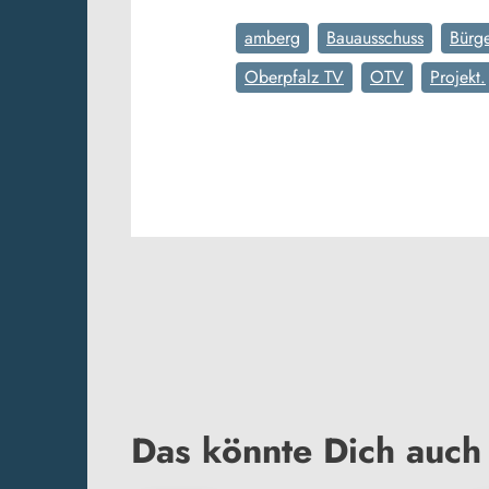
amberg
Bauausschuss
Bürge
Oberpfalz TV
OTV
Projekt.
Das könnte Dich auch 