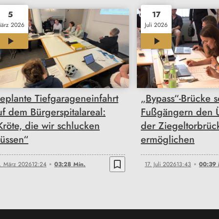
5
17
ärz 2026
Juli 2026
03:28
00:39
eplante Tiefgarageneinfahrt
„Bypass“-Brücke s
uf dem Bürgerspitalareal:
Fußgängern den 
Kröte, die wir schlucken
der Ziegeltorbrüc
üssen“
ermöglichen
bookmark_border
. März 2026
12:24
03:28 Min.
17. Juli 2026
13:43
00:39 