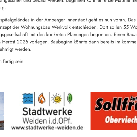
umgestaltet und bebaut werden. Beginnen könnten erste Maßnahme
rg.
italgeländes in der Amberger Innenstadt geht es nun voran. Das li
konzept der Wohnungsbau Werkvolk entschieden. Dort sollen 55 W
ngsgesellschaft mit den konkreten Planungen begonnen. Einen Bau
erbst 2025 vorlegen. Baubeginn könnte dann bereits im kommenden
nehmigt werden.
 fertig sein.