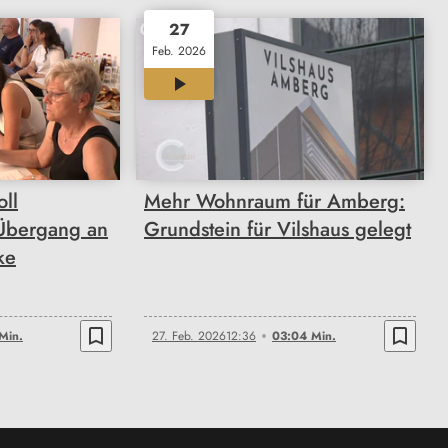
27
Feb. 2026
03:04
oll
Mehr Wohnraum für Amberg:
Übergang an
Grundstein für Vilshaus gelegt
ke
bookmark_border
bookmark_border
Min.
27. Feb. 2026
12:36
03:04 Min.