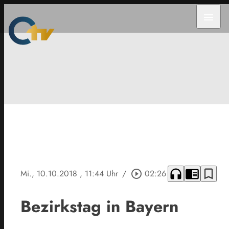
menu
headphones
chrome_reader_mode
bookmark_border
Mi., 10.10.2018
, 11:44 Uhr
/
play_circle_outline
02:26
Bezirkstag in Bayern