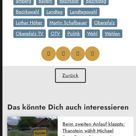
amberg
Bayern
Bezirksrat
Bezirkstag
Bezirkswahl
Landtag
Landtagswahl
Lothar Höher
Martin Schafbauer
Oberpfalz
Oberpfalz TV
OTV
Politik
Wahl
Wahlen
Zurück
Das könnte Dich auch interessieren
Beim zweiten Anlauf klappts:
Thanstein wählt Michael