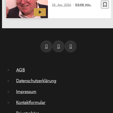
bookmark_border
28. Apr. 2026
03:08 Min.
AGB
Datenschutzerklärung
Impressum
Kontaktformular