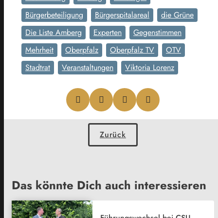
Bürgerbeteiligung
Bürgerspitalareal
die Grüne
Die Liste Amberg
Experten
Gegenstimmen
Mehrheit
Oberpfalz
Oberpfalz TV
OTV
Stadtrat
Veranstaltungen
Viktoria Lorenz
Zurück
Das könnte Dich auch interessieren
Führungswechsel bei CSU-