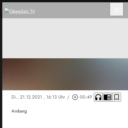
menu
headphones
chrome_reader_mode
bookmark_border
Di., 21.12.2021
, 16:13 Uhr
/
play_circle_outline
00:49
Amberg