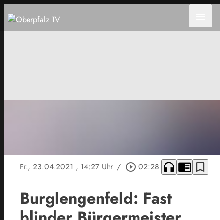
menu
headphones
chrome_reader_mode
bookmark_border
Fr., 23.04.2021
, 14:27 Uhr
/
play_circle_outline
02:28
Burglengenfeld: Fast
blinder Bürgermeister