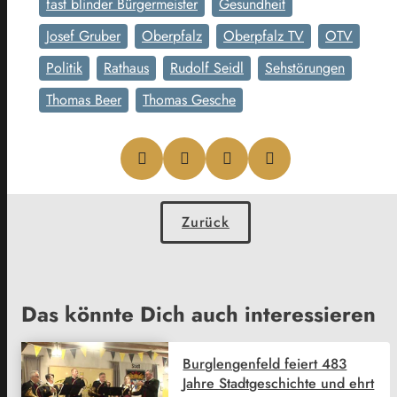
fast blinder Bürgermeister
Gesundheit
Josef Gruber
Oberpfalz
Oberpfalz TV
OTV
Politik
Rathaus
Rudolf Seidl
Sehstörungen
Thomas Beer
Thomas Gesche
Zurück
Das könnte Dich auch interessieren
Burglengenfeld feiert 483
Jahre Stadtgeschichte und ehrt