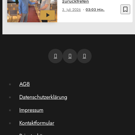
zurücktreten
bookmark_border
3. Juli 2026
03:03 Min.
AGB
Datenschutzerklärung
Impressum
Kontaktformular