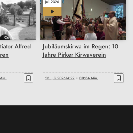
Juli 2026
00:34
tiator Alfred
Jubiläumskirwa im Regen: 10
hren
Jahre Pirker Kirwaverein
bookmark_border
bookmark_border
Min.
28. Juli 2026
14:22
00:34 Min.