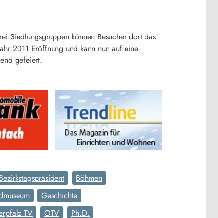
drei Siedlungsgruppen können Besucher dort das
m Jahr 2011 Eröffnung und kann nun auf eine
end gefeiert.
Bezirkstagspräsident
Böhmen
ndmuseum
Geschichte
rpfalz TV
OTV
Ph.D.