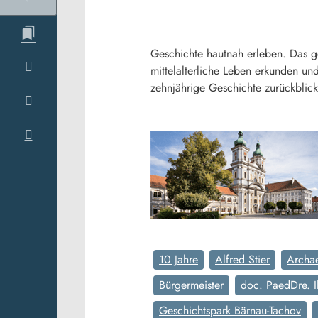
Geschichte hautnah erleben. Das g
mittelalterliche Leben erkunden und
zehnjährige Geschichte zurückblic
10 Jahre
Alfred Stier
Archa
Bürgermeister
doc. PaedDre. I
Geschichtspark Bärnau-Tachov