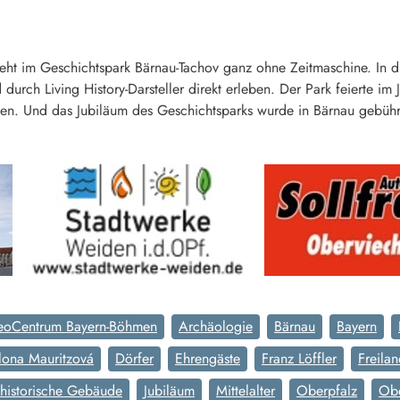
eht im Geschichtspark Bärnau-Tachov ganz ohne Zeitmaschine. In 
 durch Living History-Darsteller direkt erleben. Der Park feierte i
ken. Und das Jubiläum des Geschichtsparks wurde in Bärnau gebühr
eoCentrum Bayern-Böhmen
Archäologie
Bärnau
Bayern
lona Mauritzová
Dörfer
Ehrengäste
Franz Löffler
Freila
historische Gebäude
Jubiläum
Mittelalter
Oberpfalz
Obe