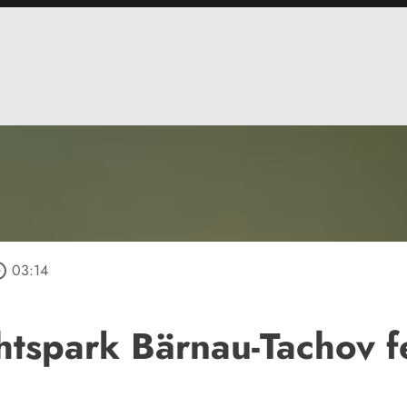
_outline
03:14
tspark Bärnau-Tachov fe