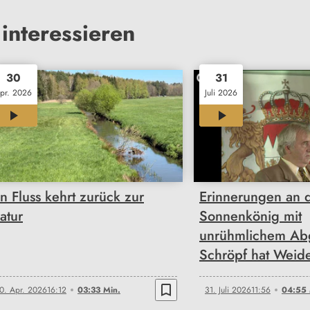
interessieren
30
31
pr. 2026
Juli 2026
03:33
04:55
in Fluss kehrt zurück zur
Erinnerungen an 
atur
Sonnenkönig mit
unrühmlichem Ab
Schröpf hat Weid
bookmark_border
0. Apr. 2026
16:12
03:33 Min.
31. Juli 2026
11:56
04:55 