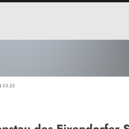
line
03:23
nstau des Eixendorfer 