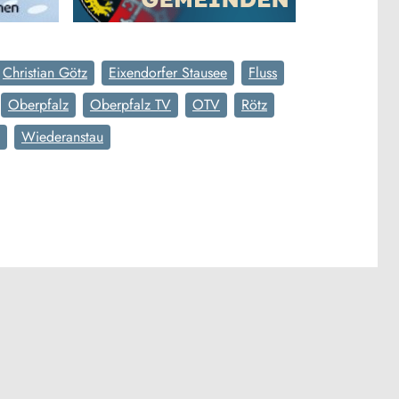
Christian Götz
Eixendorfer Stausee
Fluss
Oberpfalz
Oberpfalz TV
OTV
Rötz
Wiederanstau