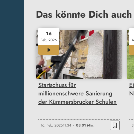
Das könnte Dich auch 
16
Feb. 2026
A
03:01
Startschuss für
E
millionenschwere Sanierung
N
der Kümmersbrucker Schulen
bookmark_border
16. Feb. 2026
11:34
03:01 Min.
3