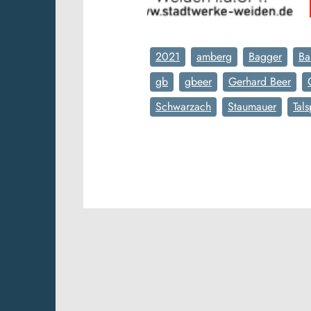
2021
amberg
Bagger
Ba
gb
gbeer
Gerhard Beer
Schwarzach
Staumauer
Tals