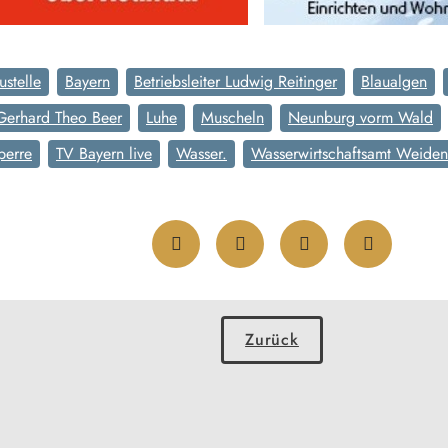
ustelle
Bayern
Betriebsleiter Ludwig Reitinger
Blaualgen
Gerhard Theo Beer
Luhe
Muscheln
Neunburg vorm Wald
perre
TV Bayern live
Wasser.
Wasserwirtschaftsamt Weiden
Zurück