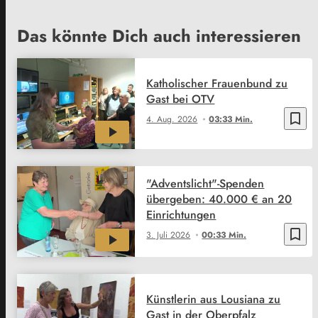
Das könnte Dich auch interessieren
Katholischer Frauenbund zu
Gast bei OTV
bookmark_border
4. Aug. 2026
03:33 Min.
"Adventslicht"-Spenden
übergeben: 40.000 € an 20
Einrichtungen
bookmark_border
3. Juli 2026
00:33 Min.
Künstlerin aus Lousiana zu
Gast in der Oberpfalz