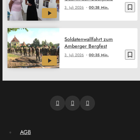
bookmark_border
3. Juli 2026
00:38 Min.
Soldatenwallfahrt zum
Amberger Bergfest
bookmark_border
3. Juli 2026
00:35 Min.
AGB