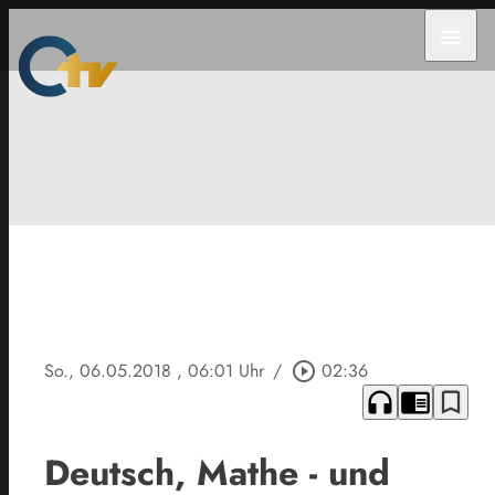
menu
So., 06.05.2018
, 06:01 Uhr
/
play_circle_outline
02:36
headphones
chrome_reader_mode
bookmark_border
Deutsch, Mathe - und