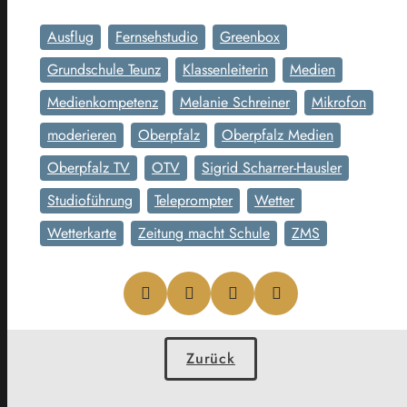
Ausflug
Fernsehstudio
Greenbox
Grundschule Teunz
Klassenleiterin
Medien
Medienkompetenz
Melanie Schreiner
Mikrofon
moderieren
Oberpfalz
Oberpfalz Medien
Oberpfalz TV
OTV
Sigrid Scharrer-Hausler
Studioführung
Teleprompter
Wetter
Wetterkarte
Zeitung macht Schule
ZMS
Zurück