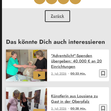
Zurück
Das könnte Dich auch interessieren
"Adventslicht"-Spenden
übergeben: 40.000 € an 20
Einrichtungen
bookmark_border
3. Juli 2026
00:33 Min.
Künstlerin aus Lousiana zu
Gast in der Oberpfalz
bookmark_border
3. Juli 2026
00:38 Min.