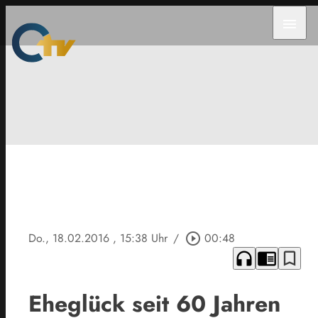
menu
Do., 18.02.2016
, 15:38 Uhr
/
play_circle_outline
00:48
headphones
chrome_reader_mode
bookmark_border
Eheglück seit 60 Jahren