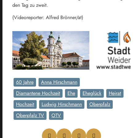
den Tag zu zweit.
(Videoreporter: Alfred Brönner/at)
60 Jahre
Anna Hirschmann
Diamantene Hochzeit
Ehe
Eheglück
Heirat
Hochzeit
Ludwig Hirschmann
Oberpfalz
Oberpfalz TV
OTV