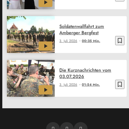
Soldatenwallfahrt zum
Amberger Bergfest
bookmark_border
3. Juli 2026
00:35 Min.
Die Kurznachrichten vom
03.07.2026
bookmark_border
3. Juli 2026
01:54 Min.