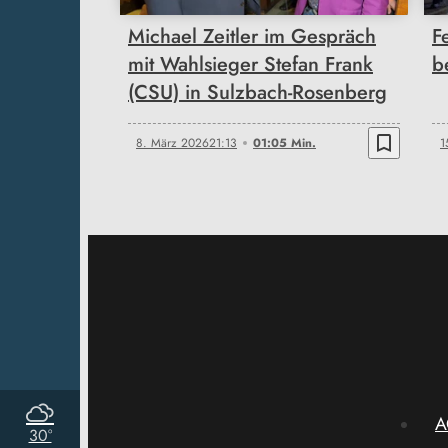
Michael Zeitler im Gespräch
F
mit Wahlsieger Stefan Frank
b
(CSU) in Sulzbach-Rosenberg
bookmark_border
8. März 2026
21:13
01:05 Min.
1
A
30°