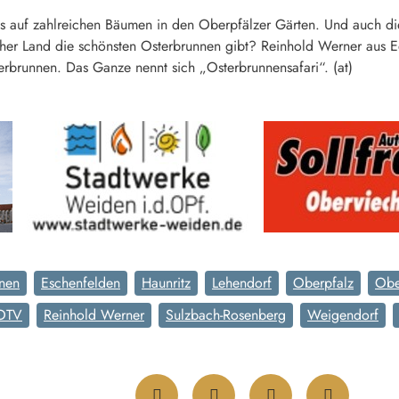
ts auf zahlreichen Bäumen in den Oberpfälzer Gärten. Und auch die
er Land die schönsten Osterbrunnen gibt? Reinhold Werner aus E
rbrunnen. Das Ganze nennt sich „Osterbrunnensafari“. (at)
nen
Eschenfelden
Haunritz
Lehendorf
Oberpfalz
Obe
OTV
Reinhold Werner
Sulzbach-Rosenberg
Weigendorf