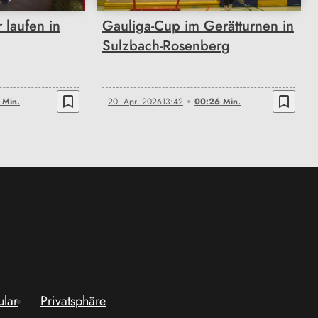
r laufen in
Gauliga-Cup im Gerätturnen in
Sulzbach-Rosenberg
bookmark_border
bookmark_border
 Min.
20. Apr. 2026
13:42
00:26 Min.
ular
Privatsphäre