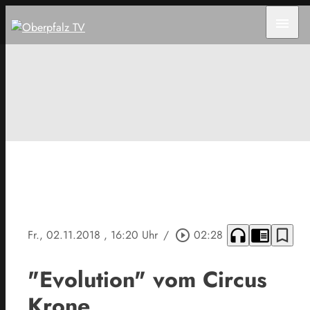
menu
headphones
chrome_reader_mode
bookmark_border
Fr., 02.11.2018
, 16:20 Uhr
/
play_circle_outline
02:28
"Evolution" vom Circus
Krone