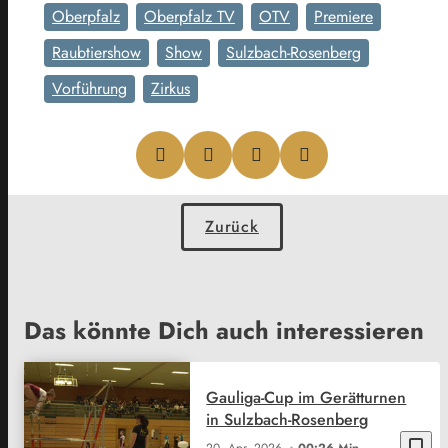
Oberpfalz
Oberpfalz TV
OTV
Premiere
Raubtiershow
Show
Sulzbach-Rosenberg
Vorführung
Zirkus
Zurück
Das könnte Dich auch interessieren
Gauliga-Cup im Gerätturnen
in Sulzbach-Rosenberg
bookmark_border
20. Apr. 2026
00:26 Min.