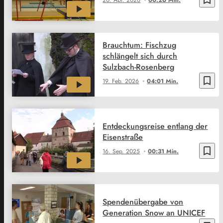
Brauchtum: Fischzug
schlängelt sich durch
Sulzbach-Rosenberg
bookmark_border
19. Feb. 2026
04:01 Min.
Entdeckungsreise entlang der
Eisenstraße
bookmark_border
16. Sep. 2025
00:31 Min.
Spendenübergabe von
Generation Snow an UNICEF