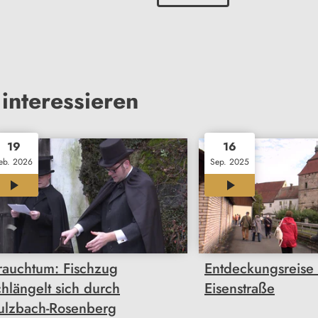
interessieren
19
16
eb. 2026
Sep. 2025
04:01
00:31
rauchtum: Fischzug
Entdeckungsreise 
chlängelt sich durch
Eisenstraße
ulzbach-Rosenberg