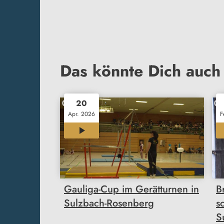
Das könnte Dich auch 
20
Apr. 2026
F
00:26
Gauliga-Cup im Gerätturnen in
B
Sulzbach-Rosenberg
s
S