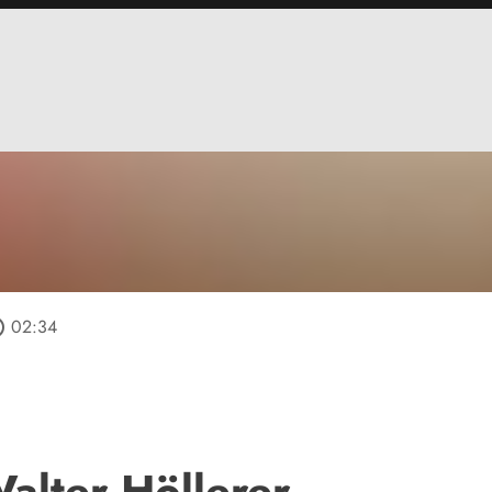
tline
02:34
Walter Höllerer