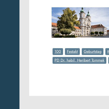
100
Festakt
Geburtstag
K
PD Dr. habil. Heribert Tommek