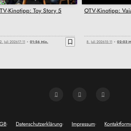
TV-Kinotipp: Toy Story 5
OTV-Kinotipp: Vai
bookmark_border
2. Juli 2026
17:11
01:56 Min.
8. Juli 2026
15:11
02:03 M
GB
Datenschutzerklärung
Impressum
Kontaktform