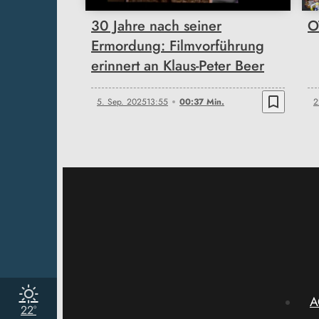
30 Jahre nach seiner
O
Ermordung: Filmvorführung
erinnert an Klaus-Peter Beer
bookmark_border
5. Sep. 2025
13:55
00:37 Min.
2
A
22°