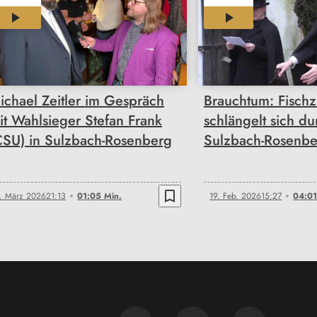
01:05
04:01
ichael Zeitler im Gespräch
Brauchtum: Fisch
it Wahlsieger Stefan Frank
schlängelt sich du
CSU) in Sulzbach-Rosenberg
Sulzbach-Rosenbe
bookmark_border
. März 2026
21:13
01:05 Min.
19. Feb. 2026
15:27
04:01