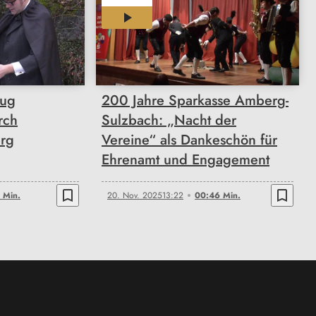
00:46
zug
200 Jahre Sparkasse Amberg-
rch
Sulzbach: „Nacht der
rg
Vereine“ als Dankeschön für
Ehrenamt und Engagement
bookmark_border
bookmark_border
 Min.
20. Nov. 2025
13:22
00:46 Min.