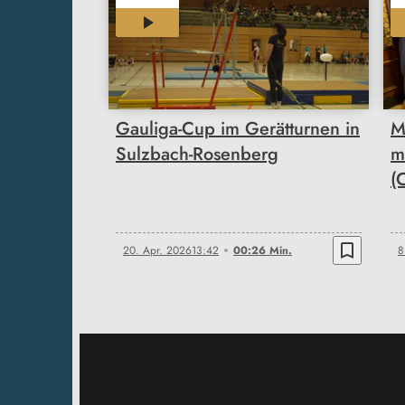
00:26
Gauliga-Cup im Gerätturnen in
M
Sulzbach-Rosenberg
m
(
bookmark_border
20. Apr. 2026
13:42
00:26 Min.
8