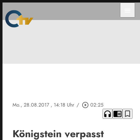
menu
Mo., 28.08.2017
, 14:18 Uhr
/
play_circle_outline
02:25
headphones
chrome_reader_mode
bookmark_border
Königstein verpasst