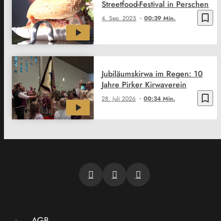
Streetfood-Festival in Perschen
bookmark_border
4. Sep. 2025
00:39 Min.
Jubiläumskirwa im Regen: 10
Jahre Pirker Kirwaverein
bookmark_border
28. Juli 2026
00:34 Min.
AGB