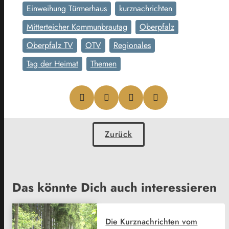
Einweihung Türmerhaus
kurznachrichten
Mitterteicher Kommunbrautag
Oberpfalz
Oberpfalz TV
OTV
Regionales
Tag der Heimat
Themen
Zurück
Das könnte Dich auch interessieren
Die Kurznachrichten vom