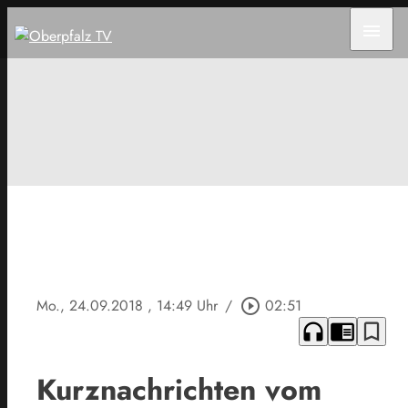
menu
Mo., 24.09.2018
, 14:49 Uhr
/
play_circle_outline
02:51
headphones
chrome_reader_mode
bookmark_border
Kurznachrichten vom