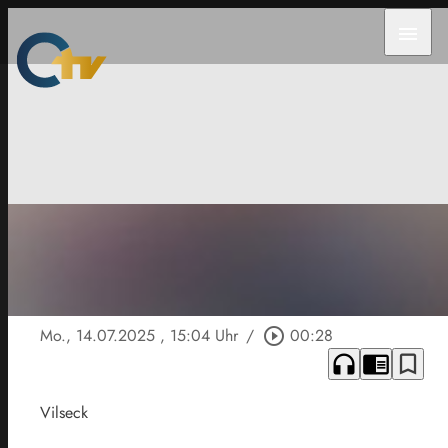
menu
Mo., 14.07.2025
, 15:04 Uhr
/
play_circle_outline
00:28
headphones
chrome_reader_mode
bookmark_border
Vilseck