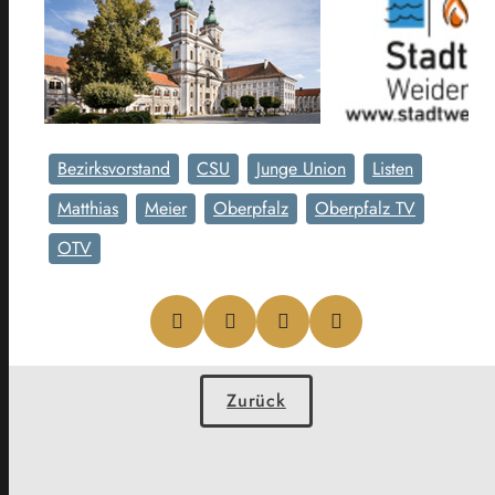
Bezirksvorstand
CSU
Junge Union
Listen
Matthias
Meier
Oberpfalz
Oberpfalz TV
OTV
Zurück