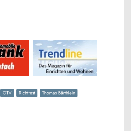
OTV
Richtfest
Thomas Bärthlein