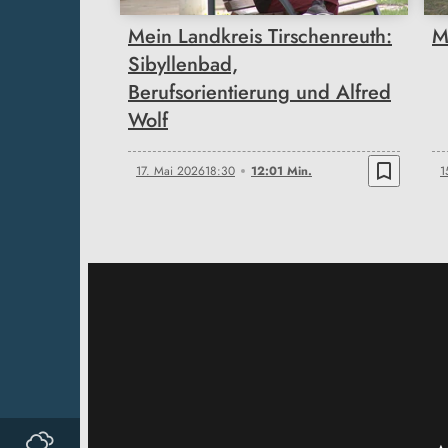
Mein Landkreis Tirschenreuth:
M
Sibyllenbad,
Berufsorientierung und Alfred
Wolf
bookmark_border
17. Mai 2026
18:30
12:01 Min.
1