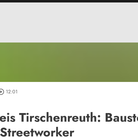
rcle_outline
12:01
eis Tirschenreuth: Baus
 Streetworker