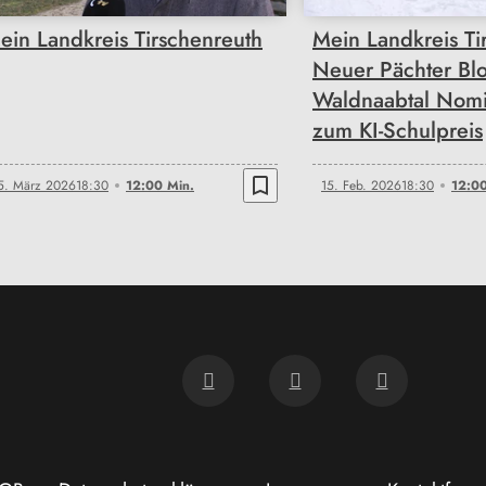
ein Landkreis Tirschenreuth
Mein Landkreis Ti
Neuer Pächter Blo
Waldnaabtal Nomi
zum KI-Schulpreis
bookmark_border
5. März 2026
18:30
12:00 Min.
15. Feb. 2026
18:30
12:00