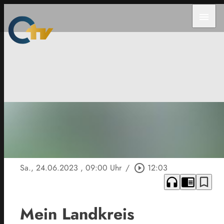
menu
Sa., 24.06.2023
, 09:00 Uhr
/
play_circle_outline
12:03
headphones
chrome_reader_mode
bookmark_border
Mein Landkreis