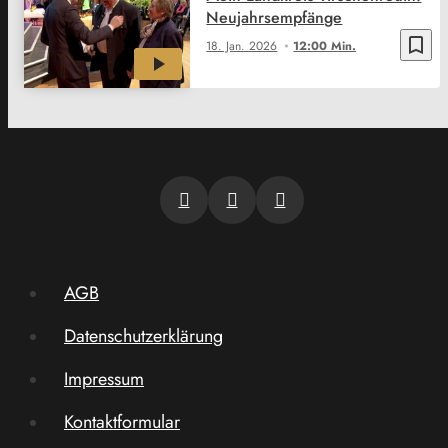
Neujahrsempfänge
bookmark_border
18. Jan. 2026
12:00 Min.
AGB
Datenschutzerklärung
Impressum
Kontaktformular