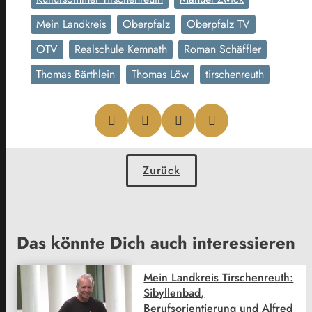
Mein Landkreis
Oberpfalz
Oberpfalz TV
OTV
Realschule Kemnath
Roman Schäffler
Thomas Bärthlein
Thomas Löw
tirschenreuth
Zurück
Das könnte Dich auch interessieren
Mein Landkreis Tirschenreuth:
Sibyllenbad,
Berufsorientierung und Alfred