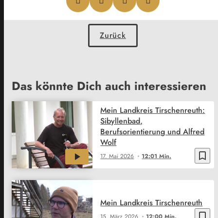
Zurück
Das könnte Dich auch interessieren
Mein Landkreis Tirschenreuth:
Sibyllenbad,
Berufsorientierung und Alfred
Wolf
bookmark_border
17. Mai 2026
12:01 Min.
Mein Landkreis Tirschenreuth
bookmark_border
15. März 2026
12:00 Min.