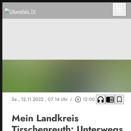
menu
headphones
chrome_reader_mode
bookmark_border
Sa., 12.11.2022
, 07:14 Uhr
/
play_circle_outline
12:00
Mein Landkreis
Tirschenreuth: Unterwegs