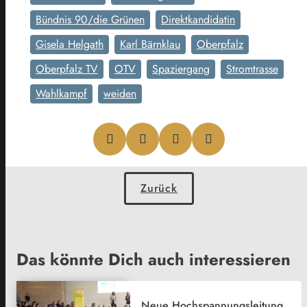
Bündnis 90/die Grünen
Direktkandidatin
Gisela Helgath
Karl Bärnklau
Oberpfalz
Oberpfalz TV
OTV
Spaziergang
Stromtrasse
Wahlkampf
weiden
Zurück
Das könnte Dich auch interessieren
Neue Hochspannungsleitung