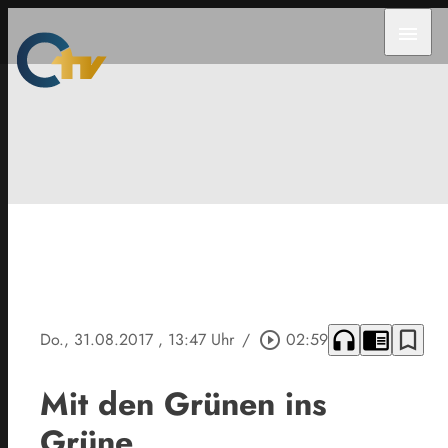
menu
headphones
chrome_reader_mode
bookmark_border
Do., 31.08.2017
, 13:47 Uhr
/
play_circle_outline
02:59
Mit den Grünen ins
Grüne