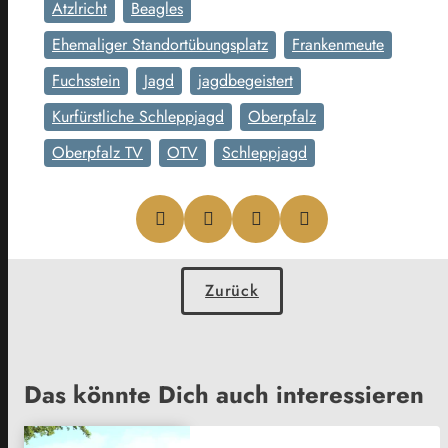
Atzlricht
Beagles
Ehemaliger Standortübungsplatz
Frankenmeute
Fuchsstein
Jagd
jagdbegeistert
Kurfürstliche Schleppjagd
Oberpfalz
Oberpfalz TV
OTV
Schleppjagd
Zurück
Das könnte Dich auch interessieren