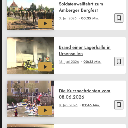
Soldatenwallfahrt zum
Amberger Bergfest
bookmark_border
3. Juli 2026
00:35 Min.
Brand einer Lagerhalle in
Ursensollen
bookmark_border
15. Juni 2026
00:33 Min.
Die Kurznachrichten vom
08.06.2026
bookmark_border
8. Juni 2026
01:46 Min.