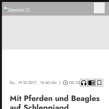
menu
headphones
chrome_reader_mode
bookmark_border
Do., 19.10.2017
, 15:40 Uhr
/
play_circle_outline
00:33
Mit Pferden und Beagles
auf Schleppjagd