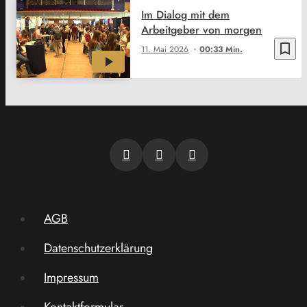
Im Dialog mit dem
Arbeitgeber von morgen
bookmark_border
11. Mai 2026
00:33 Min.
AGB
Datenschutzerklärung
Impressum
Kontaktformular