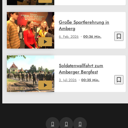
Große Sportlerehrung in
Amberg
bookmark_border
6. Feb. 2026
00:36 Min.
Soldatenwallfahrt zum
Amberger Bergfest
bookmark_border
3. Juli 2026
00:35 Min.