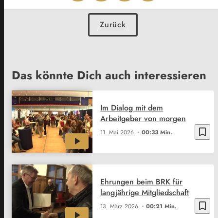
Zurück
Das könnte Dich auch interessieren
Im Dialog mit dem
Arbeitgeber von morgen
bookmark_border
11. Mai 2026
00:33 Min.
Ehrungen beim BRK für
langjährige Mitgliedschaft
bookmark_border
13. März 2026
00:21 Min.