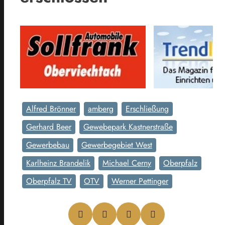
Alfred Brönner
amberg
Erschließung
Gerhard Beer
Gewebepark Kastnerstraße
Gewerbebau
Gewerbegebiet West
Karlheinz Brandelik
Michael Cerny
Oberpfalz
Oberpfalz TV
OTV
Werner Pettinger