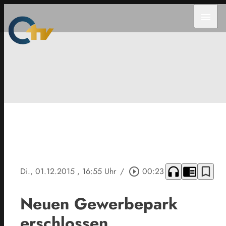
menu
headphones
chrome_reader_mode
bookmark_border
Di., 01.12.2015
, 16:55 Uhr
/
play_circle_outline
00:23
Neuen Gewerbepark
erschlossen