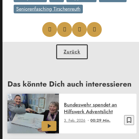
Seniorenfasching Tirschenreuth
Zurück
Das könnte Dich auch interessieren
Bundeswehr spendet an
Hilfswerk Adventslicht
bookmark_border
3. Feb. 2026
00:29 Min.