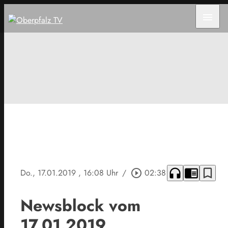
menu
headphones
chrome_reader_mode
bookmark_border
Do., 17.01.2019
, 16:08 Uhr
/
play_circle_outline
02:38
Newsblock vom
17.01.2019