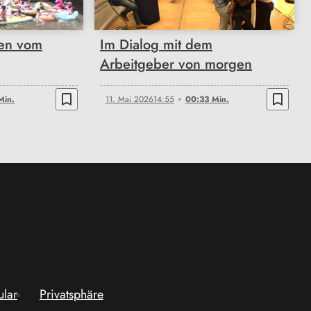
ten vom
Im Dialog mit dem
Arbeitgeber von morgen
bookmark_border
bookmark_border
Min.
11. Mai 2026
14:55
00:33 Min.
ular
Privatsphäre