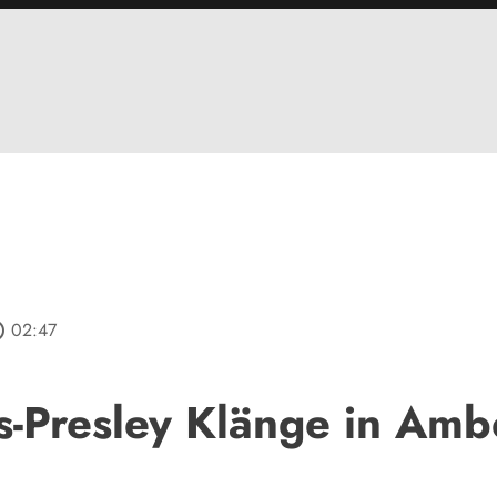
tline
02:47
is-Presley Klänge in Amb