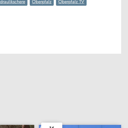
draulikschere
Oberpfalz
Oberpfalz TV