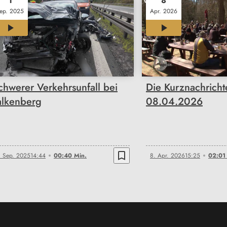
1
8
ep. 2025
Apr. 2026
00:40
02:01
chwerer Verkehrsunfall bei
Die Kurznachrich
alkenberg
08.04.2026
bookmark_border
. Sep. 2025
14:44
00:40 Min.
8. Apr. 2026
15:25
02:01