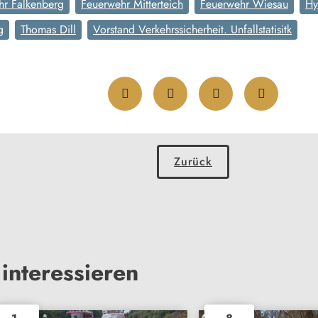
hr Falkenberg
Feuerwehr Mitterteich
Feuerwehr Wiesau
Hy
g
Thomas Dill
Vorstand Verkehrssicherheit. Unfallstatisitk
Zurück
interessieren