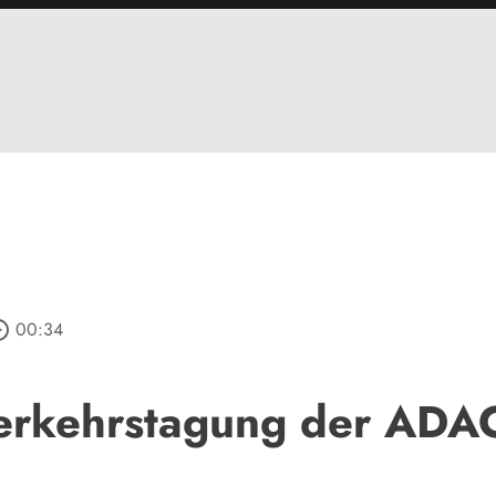
_outline
00:34
erkehrstagung der ADA