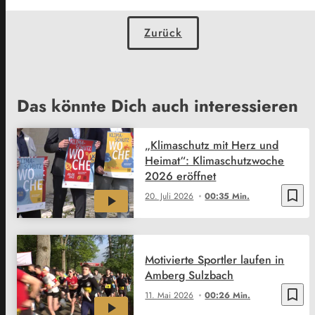
Zurück
Das könnte Dich auch interessieren
„Klimaschutz mit Herz und
Heimat“: Klimaschutzwoche
2026 eröffnet
bookmark_border
20. Juli 2026
00:35 Min.
Motivierte Sportler laufen in
Amberg Sulzbach
bookmark_border
11. Mai 2026
00:26 Min.