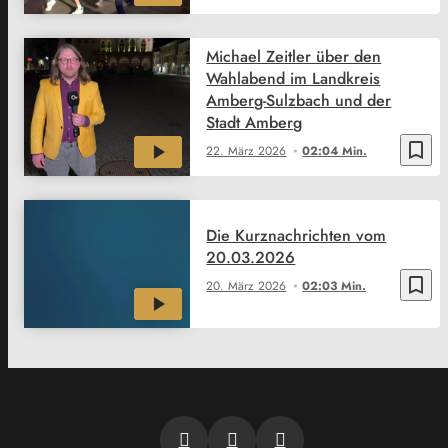
Michael Zeitler über den
Wahlabend im Landkreis
Amberg-Sulzbach und der
Stadt Amberg
bookmark_border
22. März 2026
02:04 Min.
Die Kurznachrichten vom
20.03.2026
bookmark_border
20. März 2026
02:03 Min.