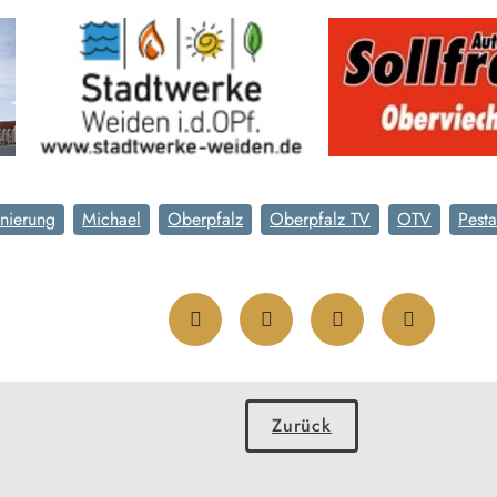
nierung
Michael
Oberpfalz
Oberpfalz TV
OTV
Pesta
Zurück