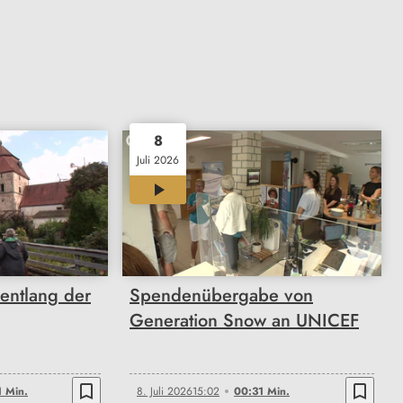
8
Juli 2026
00:31
entlang der
Spendenübergabe von
Generation Snow an UNICEF
bookmark_border
bookmark_border
 Min.
8. Juli 2026
15:02
00:31 Min.