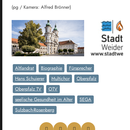
(pg / Kamera: Alfred Brönner)
Altlandrat
Biographie
Fürsprecher
Hans Schuierer
Multichor
Oberpfalz
Oberpfalz TV
OTV
seelische Gesundheit im Alter
SEGA
Sulzbach-Rosenberg