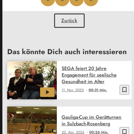
Zurück
Das könnte Dich auch interessieren
SEGA feiert 20 Jahre
Engagement für seelische
Gesundheit im Alter
bookmark_border
11. Nov. 2025
00:31 Min.
Gauliga-Cup im Gerätturnen
in Sulzbach-Rosenberg
bookmark_border
20. Apr. 2026
00:26 Min.