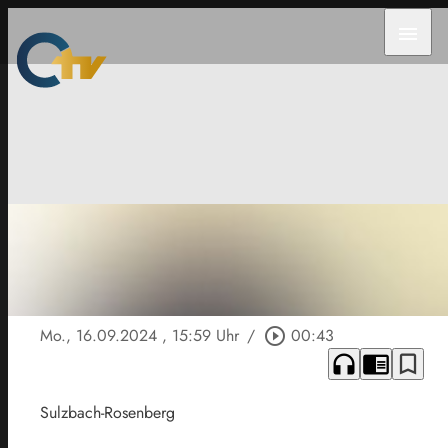
menu
Mo., 16.09.2024
, 15:59 Uhr
/
play_circle_outline
00:43
headphones
chrome_reader_mode
bookmark_border
Sulzbach-Rosenberg