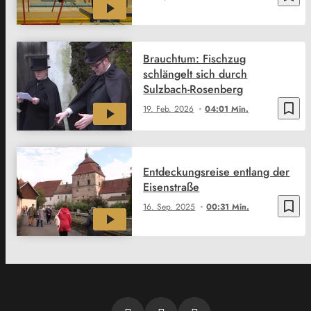
Brauchtum: Fischzug
schlängelt sich durch
Sulzbach-Rosenberg
bookmark_border
19. Feb. 2026
04:01 Min.
Entdeckungsreise entlang der
Eisenstraße
bookmark_border
16. Sep. 2025
00:31 Min.