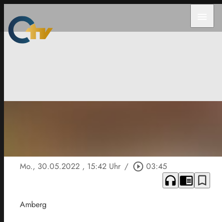
menu
Mo., 30.05.2022
, 15:42 Uhr
/
play_circle_outline
03:45
headphones
chrome_reader_mode
bookmark_border
Amberg