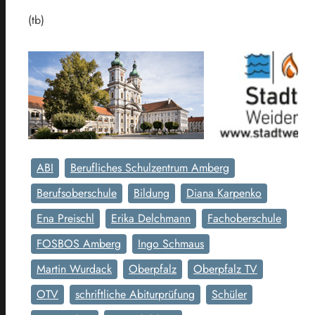
(tb)
ABI
Berufliches Schulzentrum Amberg
Berufsoberschule
Bildung
Diana Karpenko
Ena Preischl
Erika Delchmann
Fachoberschule
FOSBOS Amberg
Ingo Schmaus
Martin Wurdack
Oberpfalz
Oberpfalz TV
OTV
schriftliche Abiturprüfung
Schüler