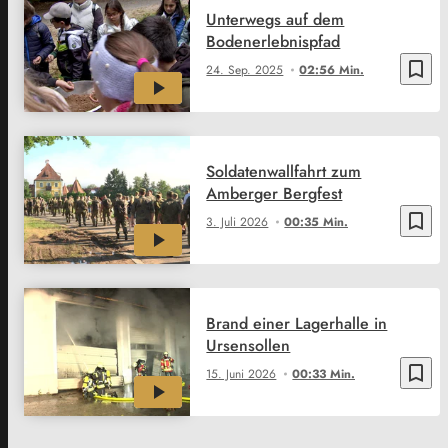
Unterwegs auf dem
Bodenerlebnispfad
bookmark_border
24. Sep. 2025
02:56 Min.
Soldatenwallfahrt zum
Amberger Bergfest
bookmark_border
3. Juli 2026
00:35 Min.
Brand einer Lagerhalle in
Ursensollen
bookmark_border
15. Juni 2026
00:33 Min.