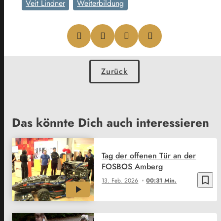
Veit Lindner
Weiterbildung
Zurück
Das könnte Dich auch interessieren
Tag der offenen Tür an der
FOSBOS Amberg
bookmark_border
13. Feb. 2026
00:31 Min.