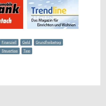
Finanziell
Geld
Grundfreibetrag
Steuertipp
Tipp