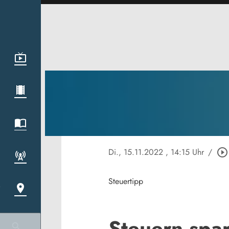
Di., 15.11.2022
, 14:15 Uhr
/
play_circle_outline
Steuertipp
Steuern spa