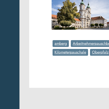
amberg
Arbeitnehmerpauschb
Kilometerpauschale
Oberpfalz