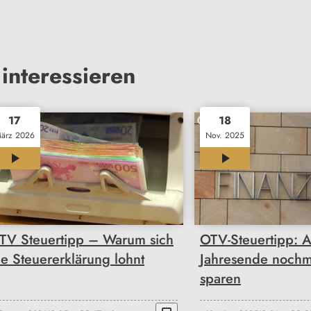
interessieren
17
18
ärz 2026
Nov. 2025
03:17
02:35
TV Steuertipp – Warum sich
OTV-Steuertipp: 
ie Steuererklärung lohnt
Jahresende nochm
sparen