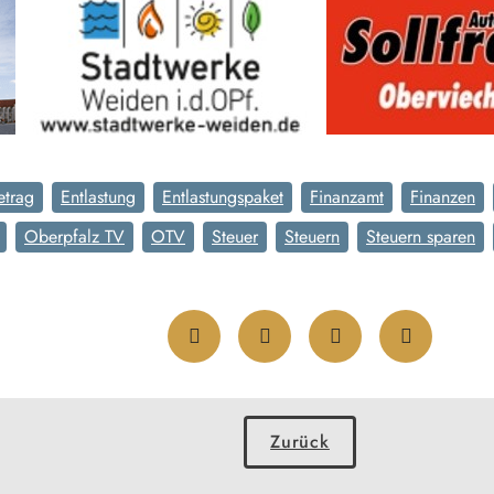
etrag
Entlastung
Entlastungspaket
Finanzamt
Finanzen
Oberpfalz TV
OTV
Steuer
Steuern
Steuern sparen
Zurück