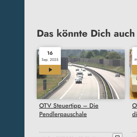
Das könnte Dich auch 
16
Sep. 2025
M
02:30
OTV Steuertipp – Die
O
Pendlerpauschale
d