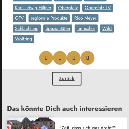
Karl-Ludwig Hiltner
Oberpfalz
Oberpfalz TV
OTV
regionale Produkte
Rico Meyer
Schlachtung
Spezialitäten
Tierisches
Wild
Wolfring
Zurück
Das könnte Dich auch interessieren
"Zeit, dass sich was dreht!":