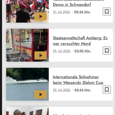
Demo in Schwandorf
bookmark_border
31. Juli 2026
00:34 Min.
Staatsanwaltschaft Amberg: Es
war versuchter Mord
bookmark_border
29. Juli 2026
03:20 Min.
Internationale Teilnehmer
beim Wasserski Slalom Cup
bookmark_border
29. Juli 2026
03:44 Min.