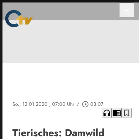
menu
So., 12.01.2020
, 07:00 Uhr
/
play_circle_outline
03:07
headphones
chrome_reader_mode
bookmark_border
Tierisches: Damwild