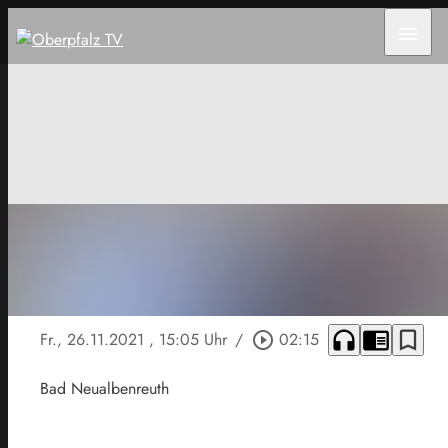
menu
headphones
chrome_reader_mode
bookmark_border
Fr., 26.11.2021
, 15:05 Uhr
/
play_circle_outline
02:15
Bad Neualbenreuth