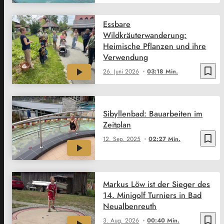
Essbare
Wildkräuterwanderung:
Heimische Pflanzen und ihre
Verwendung
bookmark_border
26. Juni 2026
03:18 Min.
Sibyllenbad: Bauarbeiten im
Zeitplan
bookmark_border
12. Sep. 2025
02:27 Min.
Markus Löw ist der Sieger des
14. Minigolf Turniers in Bad
Neualbenreuth
bookmark_border
3. Aug. 2026
00:40 Min.