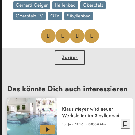
Gerhard Geiger
Hallenbad
Oberpfalz
Oberpfalz TV
OTV
Sibyllenbad
Zurück
Das könnte Dich auch interessieren
Klaus Meyer wird neuer
Werksleiter im Sibyllenbad
bookmark_border
15. Jan. 2026
00:34 Min.