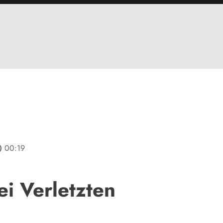
line
00:19
ei Verletzten