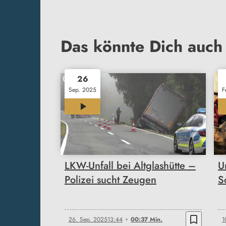
Das könnte Dich auch 
26
Sep. 2025
F
00:37
LKW-Unfall bei Altglashütte –
U
Polizei sucht Zeugen
S
bookmark_border
26. Sep. 2025
13:44
00:37 Min.
1