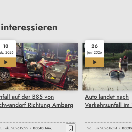
interessieren
10
26
eb. 2026
Juni 2026
00:40
00:35
nfall auf der B85 von
Auto landet nach
chwandorf Richtung Amberg
Verkehrsunfall im
bookmark_border
0. Feb. 2026
15:22
00:40 Min.
26. Juni 2026
16:54
00:35