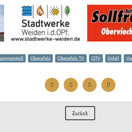
usammenstoß
Oberpfalz
Oberpfalz TV
OTV
Unfall
Ve
Zurück