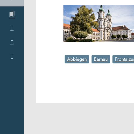
Abbiegen
Bärnau
Frontalz