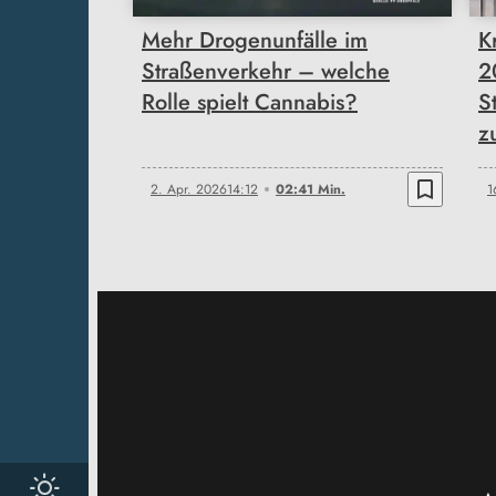
Mehr Drogenunfälle im
K
Straßenverkehr – welche
2
Rolle spielt Cannabis?
S
z
bookmark_border
2. Apr. 2026
14:12
02:41 Min.
1