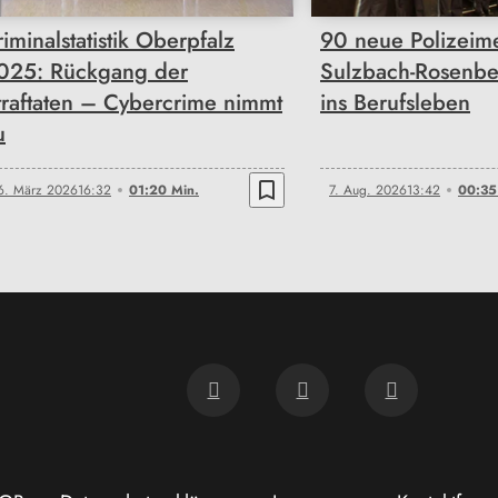
riminalstatistik Oberpfalz
90 neue Polizeime
025: Rückgang der
Sulzbach-Rosenber
traftaten – Cybercrime nimmt
ins Berufsleben
u
bookmark_border
6. März 2026
16:32
01:20 Min.
7. Aug. 2026
13:42
00:35