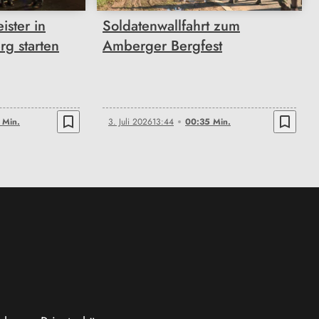
ister in
Soldatenwallfahrt zum
g starten
Amberger Bergfest
bookmark_border
bookmark_border
 Min.
3. Juli 2026
13:44
00:35 Min.