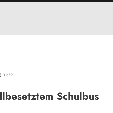
tline
01:59
ollbesetztem Schulbus