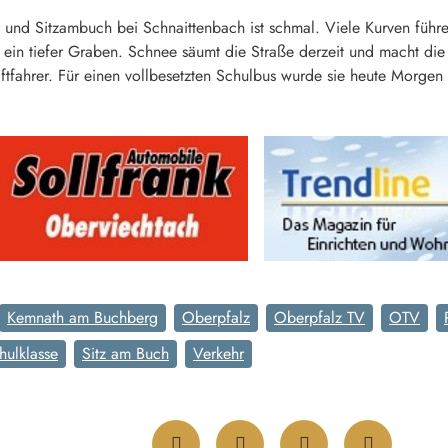
und Sitzambuch bei Schnaittenbach ist schmal. Viele Kurven führe
t ein tiefer Graben. Schnee säumt die Straße derzeit und macht die 
ftfahrer. Für einen vollbesetzten Schulbus wurde sie heute Morgen
Kemnath am Buchberg
Oberpfalz
Oberpfalz TV
OTV
hulklasse
Sitz am Buch
Verkehr