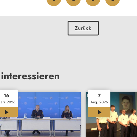
Zurück
interessieren
16
7
ärz 2026
Aug. 2026
01:20
00:35