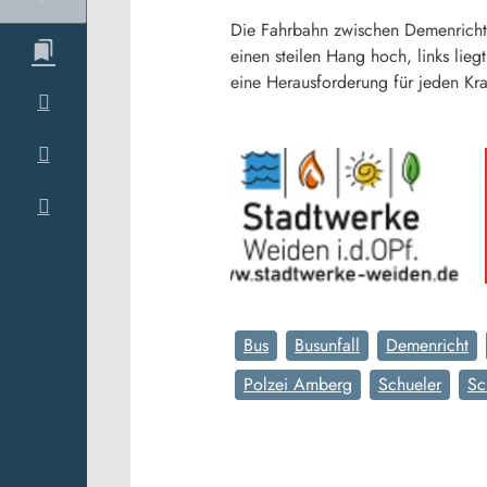
Die Fahrbahn zwischen Demenricht 
einen steilen Hang hoch, links lieg
eine Herausforderung für jeden Kra
Bus
Busunfall
Demenricht
Polzei Amberg
Schueler
Sc