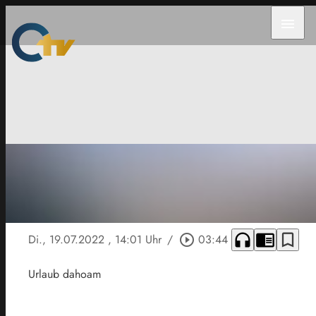
menu
headphones
chrome_reader_mode
bookmark_border
Di., 19.07.2022
, 14:01 Uhr
/
play_circle_outline
03:44
Urlaub dahoam