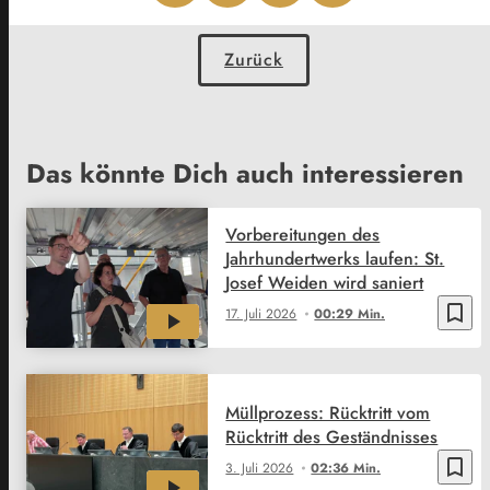
Zurück
Das könnte Dich auch interessieren
Vorbereitungen des
Jahrhundertwerks laufen: St.
Josef Weiden wird saniert
bookmark_border
17. Juli 2026
00:29 Min.
Müllprozess: Rücktritt vom
Rücktritt des Geständnisses
bookmark_border
3. Juli 2026
02:36 Min.