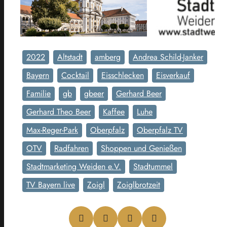
2022
Altstadt
amberg
Andrea Schild-Janker
Bayern
Cocktail
Eisschlecken
Eisverkauf
Familie
gb
gbeer
Gerhard Beer
Gerhard Theo Beer
Kaffee
Luhe
Max-Reger-Park
Oberpfalz
Oberpfalz TV
OTV
Radfahren
Shoppen und Genießen
Stadtmarketing Weiden e.V.
Stadtummel
TV Bayern live
Zoigl
Zoiglbrotzeit