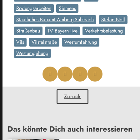
Rodungsarbeiten
Siemens
Staatliches Bauamt Amberg-Sulzbach
Stefan Noll
Straßenbau
TV Bayern live
Verkehrsbelastung
Vils
Vilstalstraße
Westumfahrung
Westumgehung
Zurück
Das könnte Dich auch interessieren