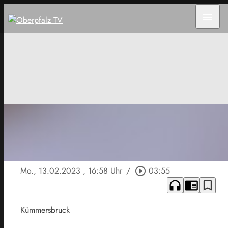
menu
Mo., 13.02.2023
, 16:58 Uhr
/
play_circle_outline
03:55
headphones
chrome_reader_mode
bookmark_border
Kümmersbruck