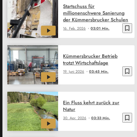
Startschuss für
millionenschwere Sanierung
der Kümmersbrucker Schulen
bookmark_border
16. Feb. 2026
03:01 Min.
Kümmersbrucker Betrieb
trotzt Wirtschaftslage
bookmark_border
19. Juni 2026
03:45 Min.
Ein Fluss kehrt zurück zur
Natur
bookmark_border
30. Apr. 2026
03:33 Min.