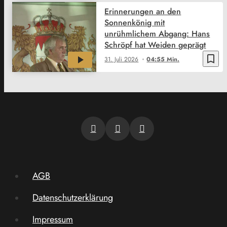
Erinnerungen an den
Sonnenkönig mit
unrühmlichem Abgang: Hans
Schröpf hat Weiden geprägt
bookmark_border
31. Juli 2026
04:55 Min.
AGB
Datenschutzerklärung
Impressum