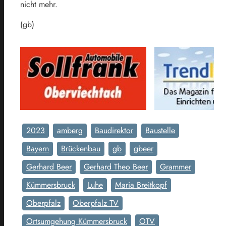
nicht mehr.
(gb)
2023
amberg
Baudirektor
Baustelle
Bayern
Brückenbau
gb
gbeer
Gerhard Beer
Gerhard Theo Beer
Grammer
Kümmersbruck
Luhe
Maria Breitkopf
Oberpfalz
Oberpfalz TV
Ortsumgehung Kümmersbruck
OTV