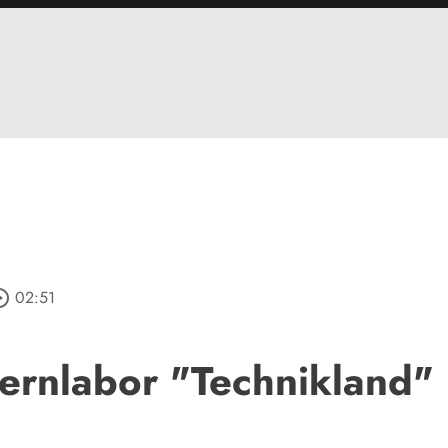
e_outline
02:51
Lernlabor "Technikland"