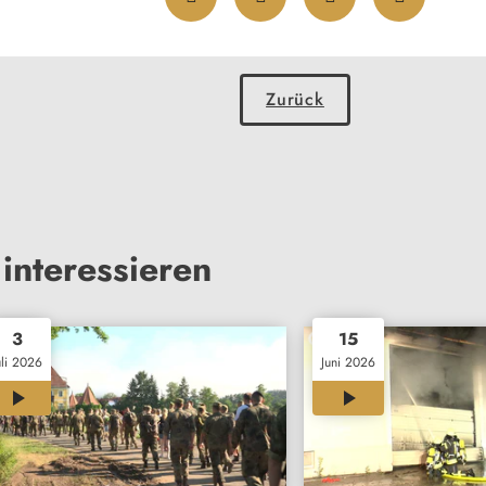
Zurück
interessieren
3
15
uli 2026
Juni 2026
00:35
00:33