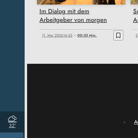
Im Dialog mit dem
S
Arbeitgeber von morgen
A
bookmark_border
11. Mai 2026
14:55
00:33 Min.
3
A
32°