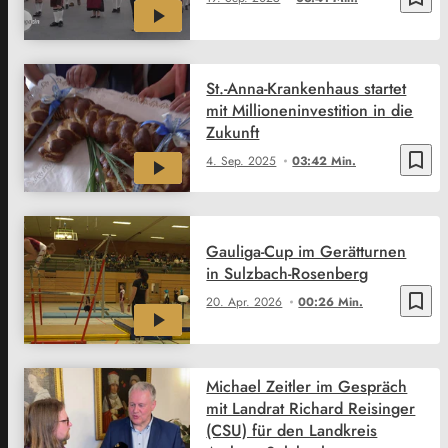
St.-Anna-Krankenhaus startet
mit Millioneninvestition in die
Zukunft
bookmark_border
4. Sep. 2025
03:42 Min.
Gauliga-Cup im Gerätturnen
in Sulzbach-Rosenberg
bookmark_border
20. Apr. 2026
00:26 Min.
Michael Zeitler im Gespräch
mit Landrat Richard Reisinger
(CSU) für den Landkreis