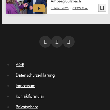
Amberg-Sulzbach
bookmark_border
8. März 2026
01:25 Min.
AGB
Datenschutzerklärung
Impressum
Kontaktformular
Privatsphäre