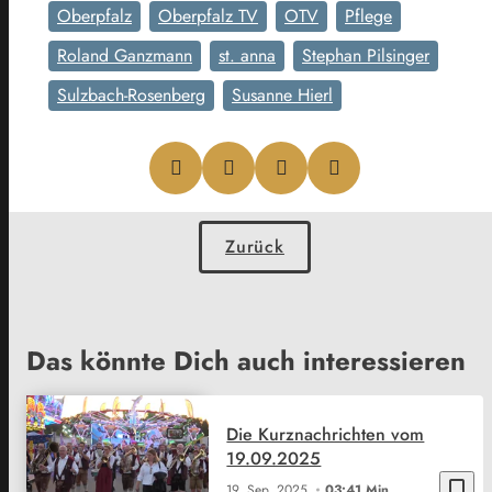
Oberpfalz
Oberpfalz TV
OTV
Pflege
Roland Ganzmann
st. anna
Stephan Pilsinger
Sulzbach-Rosenberg
Susanne Hierl
Zurück
Das könnte Dich auch interessieren
Die Kurznachrichten vom
19.09.2025
bookmark_border
19. Sep. 2025
03:41 Min.