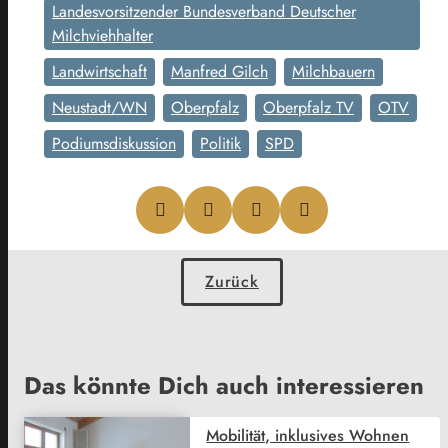
Landesvorsitzender Bundesverband Deutscher
Milchviehhalter
Landwirtschaft
Manfred Gilch
Milchbauern
Neustadt/WN
Oberpfalz
Oberpfalz TV
OTV
Podiumsdiskussion
Politik
SPD
Zurück
Das könnte Dich auch interessieren
Mobilität, inklusives Wohnen