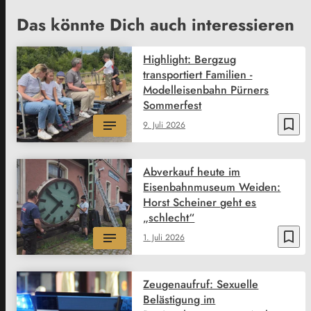
Das könnte Dich auch interessieren
Highlight: Bergzug
transportiert Familien -
Modelleisenbahn Pürners
Sommerfest
bookmark_border
9. Juli 2026
Abverkauf heute im
Eisenbahnmuseum Weiden:
Horst Scheiner geht es
„schlecht“
bookmark_border
1. Juli 2026
Zeugenaufruf: Sexuelle
Belästigung im