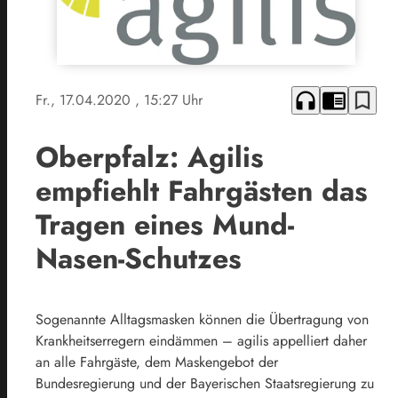
headphones
chrome_reader_mode
bookmark_border
Fr., 17.04.2020
, 15:27 Uhr
Oberpfalz: Agilis
empfiehlt Fahrgästen das
Tragen eines Mund-
Nasen-Schutzes
Sogenannte Alltagsmasken können die Übertragung von
Krankheitserregern eindämmen – agilis appelliert daher
an alle Fahrgäste, dem Maskengebot der
Bundesregierung und der Bayerischen Staatsregierung zu