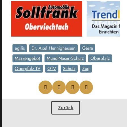
agilis
Dr. Axel Hennighausen
Gäste
Maskengebot
Mund-Nasen-Schutz
Oberpfalz
Oberpfalz TV
OTV
Schutz
Zug
Zurück