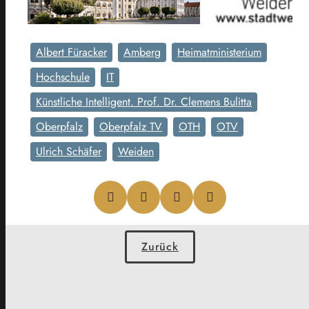
Albert Füracker
Amberg
Heimatministerium
Hochschule
IT
Künstliche Intelligent. Prof. Dr. Clemens Bulitta
Oberpfalz
Oberpfalz TV
OTH
OTV
Ulrich Schäfer
Weiden
Zurück