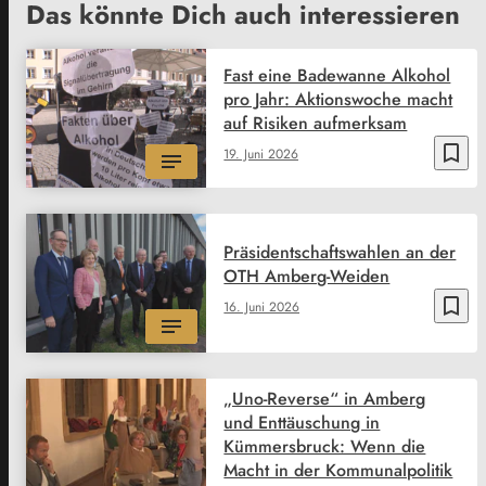
Das könnte Dich auch interessieren
Fast eine Badewanne Alkohol
pro Jahr: Aktionswoche macht
auf Risiken aufmerksam
bookmark_border
19. Juni 2026
Präsidentschaftswahlen an der
OTH Amberg-Weiden
bookmark_border
16. Juni 2026
„Uno-Reverse“ in Amberg
und Enttäuschung in
Kümmersbruck: Wenn die
Macht in der Kommunalpolitik