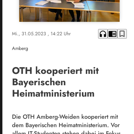
headphones
chrome_reader_mode
bookmark_border
Mi., 31.05.2023
, 14:22 Uhr
Amberg
OTH kooperiert mit
Bayerischen
Heimatministerium
Die OTH Amberg-Weiden kooperiert mit
dem Bayerischen Heimatministerium. Vor
allem IT-Studenten stehen dabei im Fokus.