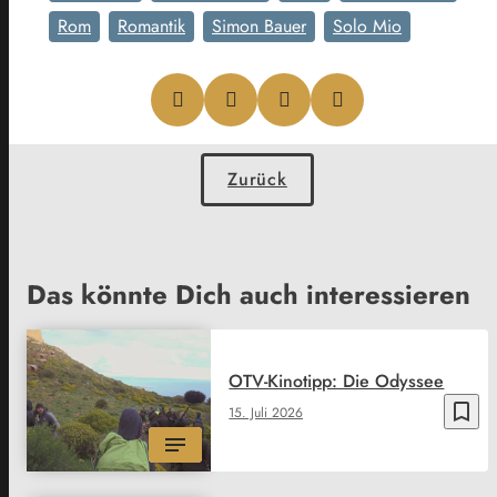
Rom
Romantik
Simon Bauer
Solo Mio
Zurück
Das könnte Dich auch interessieren
OTV-Kinotipp: Die Odyssee
bookmark_border
15. Juli 2026