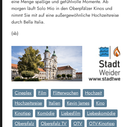
eine Menge spaßige und gefühlvolle Momente. Ab
morgen läuft Solo Mio in den Oberpfälzer Kinos und
nimmt Sie mit auf eine außergewöhnliche Hochzeitsreise
durch Bella Italia.
(sb)
Cineplex
Film
Flitterwochen
Hochzeit
Hochzeitsreise
Italien
Kevin James
Kino
Kinotipp
Komödie
Liebesfilm
Liebeskomödie
Oberpfalz
Oberpfalz TV
OTV
OTV-Kinotipp