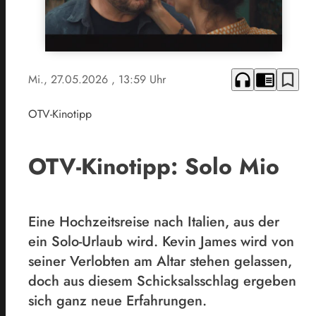
headphones
chrome_reader_mode
bookmark_border
Mi., 27.05.2026
, 13:59 Uhr
OTV-Kinotipp
OTV-Kinotipp: Solo Mio
Eine Hochzeitsreise nach Italien, aus der
ein Solo-Urlaub wird. Kevin James wird von
seiner Verlobten am Altar stehen gelassen,
doch aus diesem Schicksalsschlag ergeben
sich ganz neue Erfahrungen.