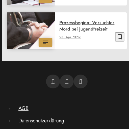
Prozessbeginn: Versuchter
Mord bei Jugendfreizeit
bookmark_border
23. Apr. 2026
AGB
Datenschutzerklärung