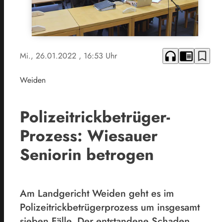
headphones
chrome_reader_mode
bookmark_border
Mi., 26.01.2022
, 16:53 Uhr
Weiden
Polizeitrickbetrüger-
Prozess: Wiesauer
Seniorin betrogen
­Am Landgericht Weiden geht es im
Polizeitrickbetrügerprozess um insgesamt
sieben Fälle. Der entstandene Schaden