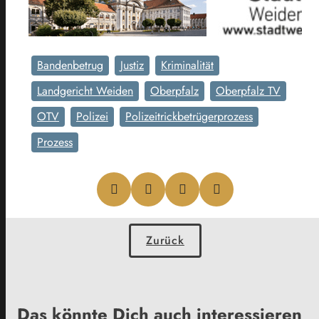
Bandenbetrug
Justiz
Kriminalität
Landgericht Weiden
Oberpfalz
Oberpfalz TV
OTV
Polizei
Polizeitrickbetrügerprozess
Prozess
Zurück
Das könnte Dich auch interessieren