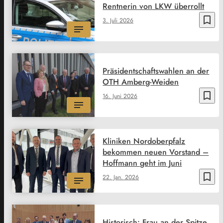
Rentnerin von LKW überrollt
bookmark_border
3. Juli 2026
Präsidentschaftswahlen an der
OTH Amberg-Weiden
bookmark_border
16. Juni 2026
Kliniken Nordoberpfalz
bekommen neuen Vorstand –
Hoffmann geht im Juni
bookmark_border
22. Jan. 2026
Historisch: Frau an der Spitze