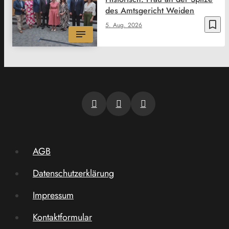
des Amtsgericht Weiden
bookmark_border
5. Aug. 2026
AGB
Datenschutzerklärung
Impressum
Kontaktformular