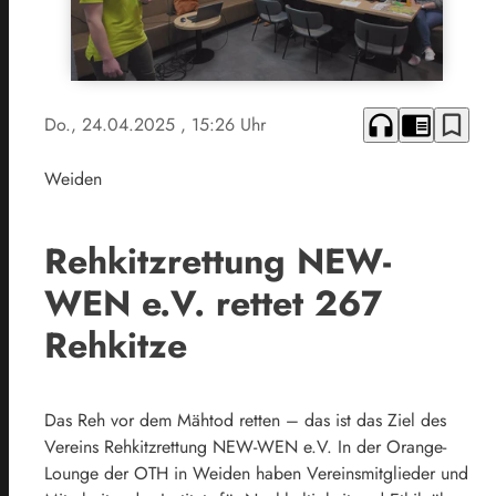
headphones
chrome_reader_mode
bookmark_border
Do., 24.04.2025
, 15:26 Uhr
Weiden
Rehkitzrettung NEW-
WEN e.V. rettet 267
Rehkitze
Das Reh vor dem Mähtod retten – das ist das Ziel des
Vereins Rehkitzrettung NEW-WEN e.V. In der Orange-
Lounge der OTH in Weiden haben Vereinsmitglieder und