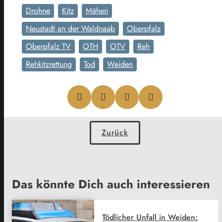
Drohne
Kitz
Mähen
Neustadt an der Waldnaab
Oberpfalz
Oberpfalz TV
OTH
OTV
Reh
Rehkitzrettung
Tod
Weiden
Zurück
Das könnte Dich auch interessieren
Tödlicher Unfall in Weiden: