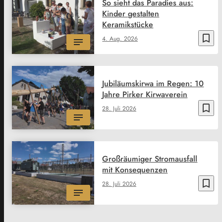
So sieht das Paradies aus:
Kinder gestalten
Keramikstücke
bookmark_border
4. Aug. 2026
Jubiläumskirwa im Regen: 10
Jahre Pirker Kirwaverein
bookmark_border
28. Juli 2026
Großräumiger Stromausfall
mit Konsequenzen
bookmark_border
28. Juli 2026