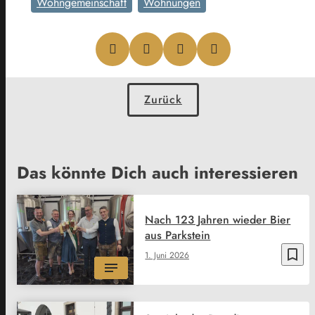
Wohngemeinschaft
Wohnungen
Zurück
Das könnte Dich auch interessieren
Nach 123 Jahren wieder Bier
aus Parkstein
bookmark_border
1. Juni 2026