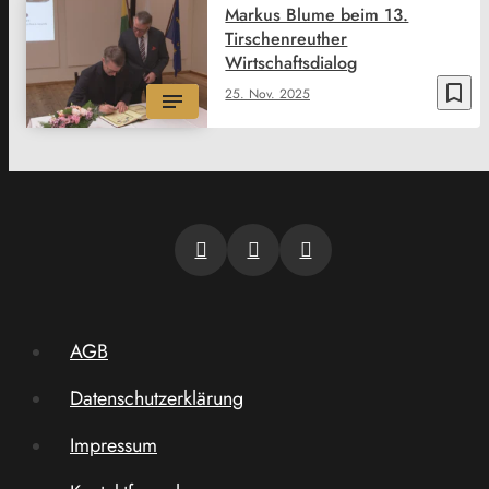
Markus Blume beim 13.
Tirschenreuther
Wirtschaftsdialog
bookmark_border
25. Nov. 2025
AGB
Datenschutzerklärung
Impressum