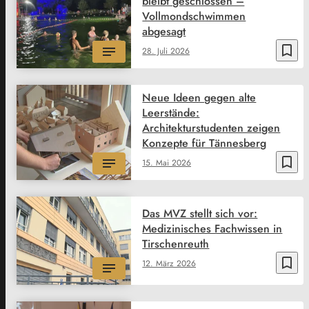
bleibt geschlossen –
Vollmondschwimmen
abgesagt
bookmark_border
28. Juli 2026
Neue Ideen gegen alte
Leerstände:
Architekturstudenten zeigen
Konzepte für Tännesberg
bookmark_border
15. Mai 2026
Das MVZ stellt sich vor:
Medizinisches Fachwissen in
Tirschenreuth
bookmark_border
12. März 2026