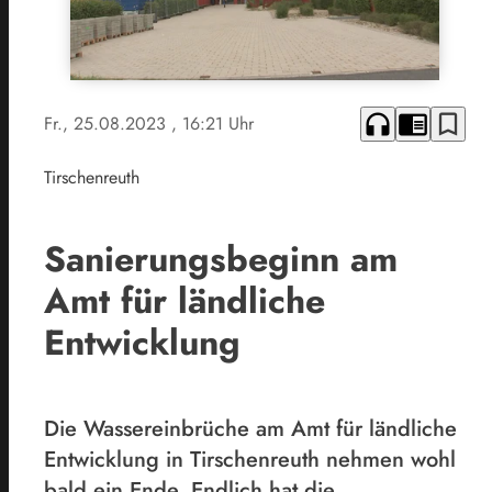
headphones
chrome_reader_mode
bookmark_border
Fr., 25.08.2023
, 16:21 Uhr
Tirschenreuth
Sanierungsbeginn am
Amt für ländliche
Entwicklung
Die Wassereinbrüche am Amt für ländliche
Entwicklung in Tirschenreuth nehmen wohl
bald ein Ende. Endlich hat die