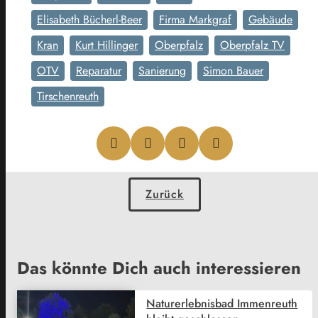
Elisabeth Bücherl-Beer
Firma Markgraf
Gebäude
Kran
Kurt Hillinger
Oberpfalz
Oberpfalz TV
OTV
Reparatur
Sanierung
Simon Bauer
Tirschenreuth
Zurück
Das könnte Dich auch interessieren
Naturerlebnisbad Immenreuth